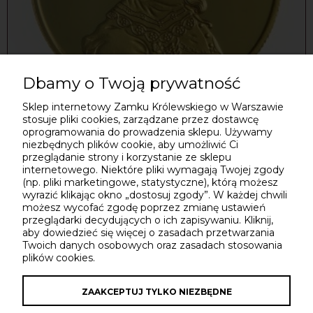
Dbamy o Twoją prywatność
Sklep internetowy Zamku Królewskiego w Warszawie
Pamiątkowy medal z wizerunkiem Zygmunta III
stosuje pliki cookies, zarządzane przez dostawcę
Wazy
oprogramowania do prowadzenia sklepu. Używamy
niezbędnych plików cookie, aby umożliwić Ci
Zamek Królewski
przeglądanie strony i korzystanie ze sklepu
internetowego. Niektóre pliki wymagają Twojej zgody
20,00 zł
(np. pliki marketingowe, statystyczne), którą możesz
wyrazić klikając okno „dostosuj zgody”. W każdej chwili
możesz wycofać zgodę poprzez zmianę ustawień
przeglądarki decydujących o ich zapisywaniu. Kliknij,
aby dowiedzieć się więcej o zasadach przetwarzania
Twoich danych osobowych oraz zasadach stosowania
MOJE KONTO
Do koszyka
plików cookies.
INFORMACJE
ZAAKCEPTUJ TYLKO NIEZBĘDNE