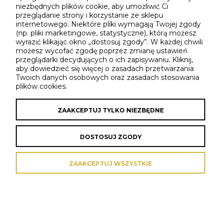
niezbędnych plików cookie, aby umożliwić Ci
przeglądanie strony i korzystanie ze sklepu
internetowego. Niektóre pliki wymagają Twojej zgody
(np. pliki marketingowe, statystyczne), którą możesz
wyrazić klikając okno „dostosuj zgody”. W każdej chwili
możesz wycofać zgodę poprzez zmianę ustawień
przeglądarki decydujących o ich zapisywaniu. Kliknij,
MOJE KONTO
aby dowiedzieć się więcej o zasadach przetwarzania
Twoich danych osobowych oraz zasadach stosowania
plików cookies.
INFORMACJE
ZAAKCEPTUJ TYLKO NIEZBĘDNE
POLITYKA PRYWATNOŚCI
DOSTOSUJ ZGODY
O NAS
ZAAKCEPTUJ WSZYSTKIE
Sklep internetowy Shoper Premium