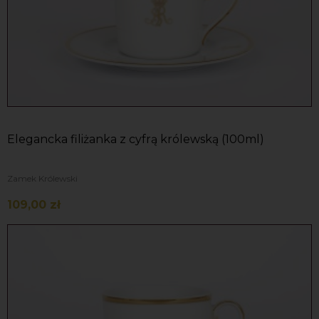
Elegancka filiżanka z cyfrą królewską (100ml)
Zamek Królewski
109,00 zł
Do koszyka