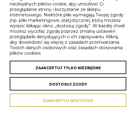
niezbędnych plików cookie, aby umożliwić Ci
przeglądanie strony i korzystanie ze sklepu
internetowego. Niektóre pliki wymagają Twojej zgody
O NAS
(np. pliki marketingowe, statystyczne), którą możesz
wyrazić klikając okno „dostosuj zgody”. W każdej chwili
możesz wycofać zgodę poprzez zmianę ustawień
przeglądarki decydujących o ich zapisywaniu. Kliknij,
aby dowiedzieć się więcej o zasadach przetwarzania
Sklep internetowy Shoper Premium
Twoich danych osobowych oraz zasadach stosowania
plików cookies.
ZAAKCEPTUJ TYLKO NIEZBĘDNE
DOSTOSUJ ZGODY
ZAAKCEPTUJ WSZYSTKIE