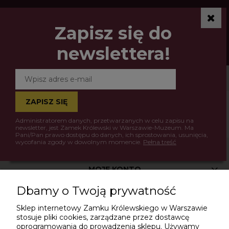
Zapisz się do
newslettera!
ZAPISZ SIĘ
Ten produkt jest niedostępny.
Administratorem danych, przetwarzanych w celu zapisu na
newsletter, jest Zamek Królewski w Warszawie-Muzeum. Ma
Pani/Pan prawo dostępu do danych, ich sprostowania, usunięcia,
wycofania zgody w dowolnym momencie.
Pełna treść
MOJE KONTO
Dbamy o Twoją prywatność
INFORMACJE
Sklep internetowy Zamku Królewskiego w Warszawie
stosuje pliki cookies, zarządzane przez dostawcę
oprogramowania do prowadzenia sklepu. Używamy
POLITYKA PRYWATNOŚCI