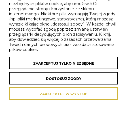
niezbędnych plików cookie, aby umożliwić Ci
przeglądanie strony i korzystanie ze sklepu
O NAS
internetowego. Niektóre pliki wymagają Twojej zgody
(np. pliki marketingowe, statystyczne), którą możesz
wyrazić klikając okno „dostosuj zgody”. W każdej chwili
możesz wycofać zgodę poprzez zmianę ustawień
przeglądarki decydujących o ich zapisywaniu. Kliknij,
Sklep internetowy Shoper Premium
aby dowiedzieć się więcej o zasadach przetwarzania
Twoich danych osobowych oraz zasadach stosowania
plików cookies.
ZAAKCEPTUJ TYLKO NIEZBĘDNE
DOSTOSUJ ZGODY
ZAAKCEPTUJ WSZYSTKIE